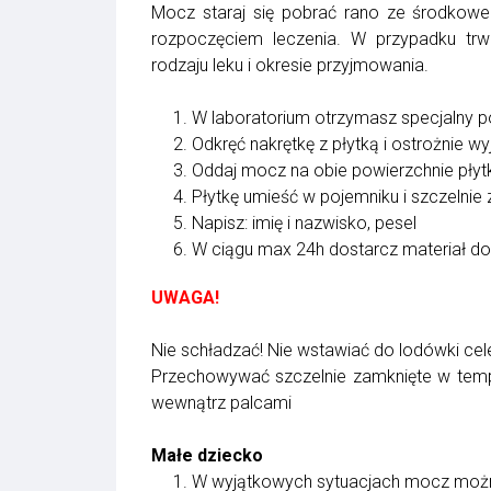
Mocz staraj się pobrać rano ze środkowe
rozpoczęciem leczenia. W przypadku trw
rodzaju leku i okresie przyjmowania.
1. W laboratorium otrzymasz specjalny 
2. Odkręć nakrętkę z płytką i ostrożnie wyjm
3. Oddaj mocz na obie powierzchnie płytk
4. Płytkę umieść w pojemniku i szczelnie 
5. Napisz: imię i nazwisko, pesel
6. W ciągu max 24h dostarcz materiał do
UWAGA!
Nie schładzać! Nie wstawiać do lodówki ce
Przechowywać szczelnie zamknięte w tempe
wewnątrz palcami
Małe dziecko
1. W wyjątkowych sytuacjach mocz możn