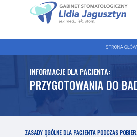
Skip
to
STRONA GŁÓWNA
content
OFERTA
STRONA GŁÓW
REJESTRACJA
GALERIA
INFORMACJE DLA PACJENTA:
PRZYGOTOWANIA DO BA
LABORATORIUM
ZASADY OGÓLNE DLA PACJENTA PODCZAS POBIER