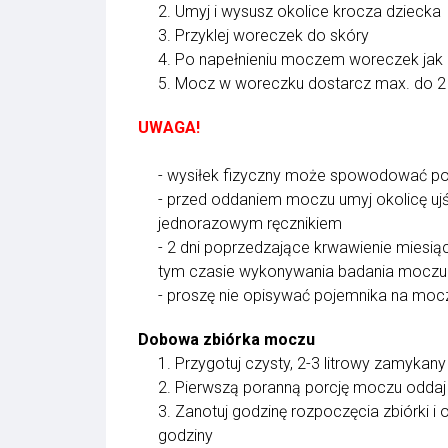
2. Umyj i wysusz okolice krocza dziecka
3. Przyklej woreczek do skóry
4. Po napełnieniu moczem woreczek jak n
5. Mocz w woreczku dostarcz max. do 2 
UWAGA!
- wysiłek fizyczny może spowodować poj
- przed oddaniem moczu umyj okolicę uj
jednorazowym ręcznikiem
- 2 dni poprzedzające krwawienie miesią
tym czasie wykonywania badania moczu
- proszę nie opisywać pojemnika na mocz
Dobowa zbiórka moczu
1. Przygotuj czysty, 2-3 litrowy zamykan
2. Pierwszą poranną porcję moczu oddaj
3. Zanotuj godzinę rozpoczęcia zbiórki i
godziny