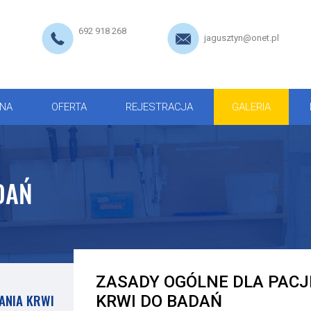
692 918 268
jagusztyn@onet.pl
NA
OFERTA
REJESTRACJA
GALERIA
DAŃ
ZASADY OGÓLNE DLA PACJ
ANIA KRWI
KRWI DO BADAŃ