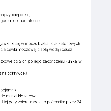
ajszybciej odklej
godzin do laboratorium
awienie się w moczu białka i ciał ketonowych
ścia cewki moczowej ciepłą wodą i osusz
czkowe do 2 dni po jego zakończeniu - unikaj w
 na pokrywce!!!
y pojemnik
 do muszli klozetowej
 od tej pory zbieraj mocz do pojemnika przez 24