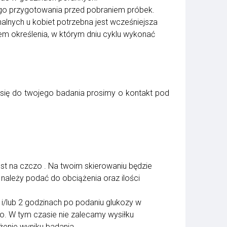
go przygotowania przed pobraniem próbek.
lnych u kobiet potrzebna jest wcześniejsza
em określenia, w którym dniu cyklu wykonać
 się do twojego badania prosimy o kontakt pod
st na czczo . Na twoim skierowaniu będzie
ą należy podać do obciążenia oraz ilości
 i/lub 2 godzinach po podaniu glukozy w
go. W tym czasie nie zalecamy wysiłku
żenie wyniku badania