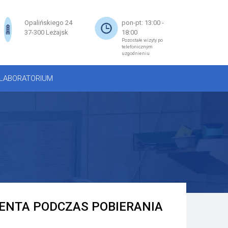
×
Opalińskiego 24
pon-pt: 13:00 -
37-300 Leżajsk
18:00
Pozostałe wizyty po
telefonicznym
uzgodnieniu
LABORATORIUM
ENTA PODCZAS POBIERANIA