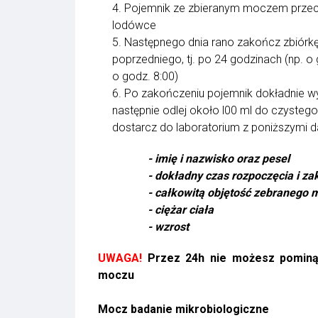
4. Pojemnik ze zbieranym moczem przech
lodówce
5. Następnego dnia rano zakończ zbiórkę 
poprzedniego, tj. po 24 godzinach (np. o
o godz. 8:00)
6. Po zakończeniu pojemnik dokładnie wym
następnie odlej około l00 ml do czyste
dostarcz do laboratorium z poniższymi d
- imię i nazwisko oraz pesel
- dokładny czas rozpoczęcia i za
- całkowitą objętość zebranego 
- ciężar ciała
- wzrost
UWAGA!
Przez 24h nie możesz pominą
moczu
Mocz badanie mikrobiologiczne