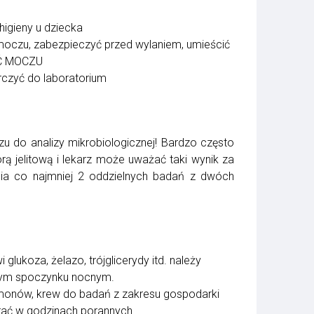
igieny u dziecka
moczu, zabezpieczyć przed wylaniem, umieścić
AĆ MOCZU
rczyć do laboratorium
u do analizy mikrobiologicznej! Bardzo często
rą jelitową i lekarz może uważać taki wynik za
nia co najmniej 2 oddzielnych badań z dwóch
lukoza, żelazo, trójglicerydy itd. należy
nym spoczynku nocnym.
rmonów, krew do badań z zakresu gospodarki
rać w godzinach porannych.