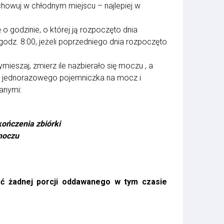
owuj w chłodnym miejscu – najlepiej w
o godzinie, o której ją rozpoczęto dnia
 godz. 8:00, jeżeli poprzedniego dnia rozpoczęto
ieszaj, zmierz ile nazbierało się moczu , a
go jednorazowego pojemniczka na mocz i
anymi:
kończenia zbiórki
moczu
ć żadnej porcji oddawanego w tym czasie