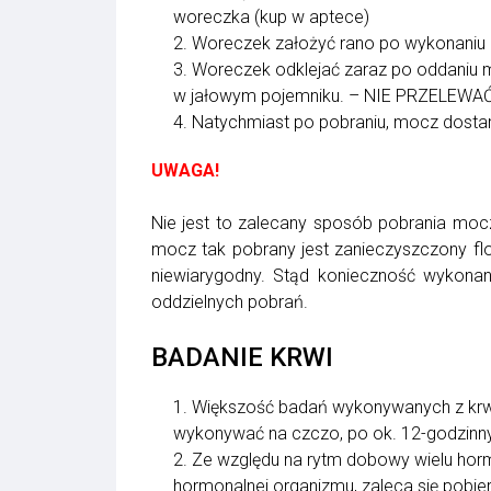
woreczka (kup w aptece)
2. Woreczek założyć rano po wykonaniu h
3. Woreczek odklejać zaraz po oddaniu 
w jałowym pojemniku. – NIE PRZELEW
4. Natychmiast po pobraniu, mocz dosta
UWAGA!
Nie jest to zalecany sposób pobrania mocz
mocz tak pobrany jest zanieczyszczony flo
niewiarygodny. Stąd konieczność wykona
oddzielnych pobrań.
BADANIE KRWI
1. Większość badań wykonywanych z krwi g
wykonywać na czczo, po ok. 12-godzin
2. Ze względu na rytm dobowy wielu ho
hormonalnej organizmu, zaleca się pobie