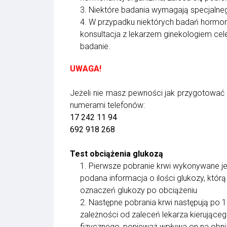
3. Niektóre badania wymagają specjalne
4. W przypadku niektórych badań hormona
konsultacja z lekarzem ginekologiem cel
badanie.
UWAGA!
Jeżeli nie masz pewności jak przygotować
numerami telefonów:
17 242 11 94
692 918 268
Test obciążenia glukozą
1. Pierwsze pobranie krwi wykonywane je
podana informacja o ilości glukozy, któr
oznaczeń glukozy po obciążeniu
2. Następne pobrania krwi następują po 1
zależności od zaleceń lekarza kierujące
fizycznego, ponieważ wpływa on na obni