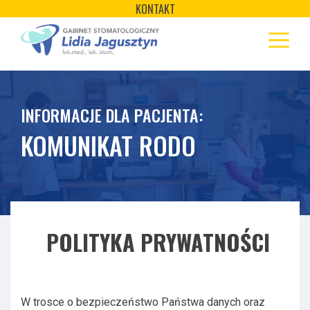
×
Skip
KONTAKT
to
STRONA GŁÓWNA
content
OFERTA
REJESTRACJA
INFORMACJE DLA PACJENTA:
GALERIA
KOMUNIKAT RODO
LABORATORIUM
POLITYKA PRYWATNOŚCI
W trosce o bezpieczeństwo Państwa danych oraz