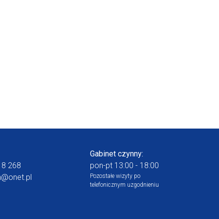
Gabinet czynny:
18 268
pon-pt 13:00 - 18:00
n@onet.pl
Pozostałe wizyty po
telefonicznym uzgodnieniu