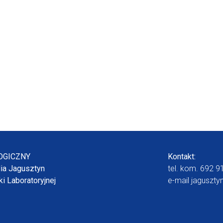
OGICZNY
Kontakt:
dia Jagusztyn
tel. kom.
692 9
i Laboratoryjnej
e-mail
jaguszty