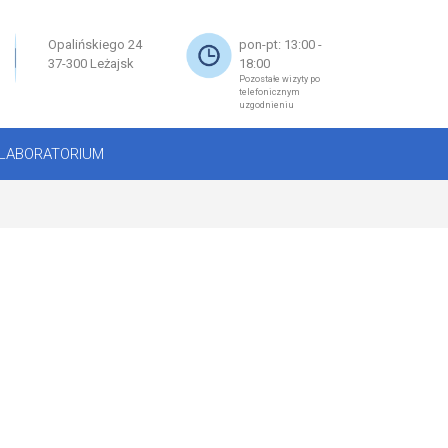
×
Opalińskiego 24
pon-pt: 13:00 -
37-300 Leżajsk
18:00
Pozostałe wizyty po
telefonicznym
uzgodnieniu
LABORATORIUM