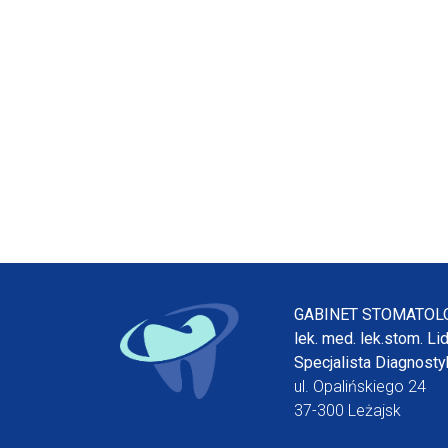
GABINET STOMATOL
lek. med. lek.stom. Li
Specjalista Diagnostyk
ul. Opalińskiego 24
37-300 Leżajsk