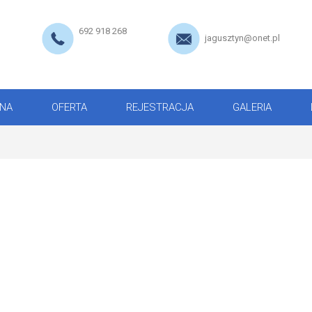
692 918 268
jagusztyn@onet.pl
NA
OFERTA
REJESTRACJA
GALERIA