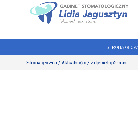
Skip
to
STRONA GŁÓWNA
content
OFERTA
STRONA GŁÓW
REJESTRACJA
Strona główna
/
Aktualności
/ Zdjecietop2-min
GALERIA
LABORATORIUM