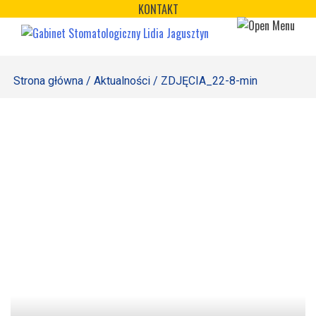
×
Skip
KONTAKT
to
STRONA GŁÓWNA
content
OFERTA
Strona główna
/
Aktualności
/ ZDJĘCIA_22-8-min
REJESTRACJA
GALERIA
LABORATORIUM