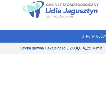
Skip
to
STRONA GŁÓWNA
content
OFERTA
STRONA GŁÓW
REJESTRACJA
Strona główna
/
Aktualności
/ ZDJĘCIA_22-4-min
GALERIA
LABORATORIUM