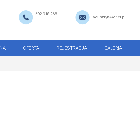
692 918 268
jagusztyn@onet.pl
NA
OFERTA
REJESTRACJA
GALERIA