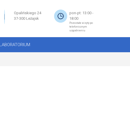
×
Opalińskiego 24
pon-pt: 13:00 -
37-300 Leżajsk
18:00
Pozostałe wizyty po
telefonicznym
uzgodnieniu
LABORATORIUM