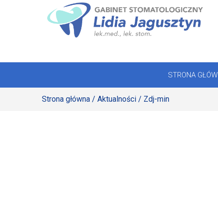
Skip
to
STRONA GŁÓWNA
content
OFERTA
STRONA GŁÓW
REJESTRACJA
Strona główna
/
Aktualności
/ Zdj-min
GALERIA
LABORATORIUM