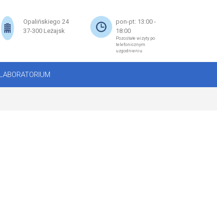
×
Opalińskiego 24
pon-pt: 13:00 -
37-300 Leżajsk
18:00
Pozostałe wizyty po
telefonicznym
uzgodnieniu
LABORATORIUM