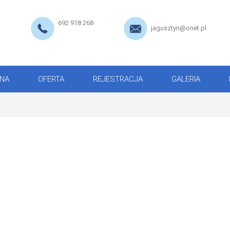
692 918 268
jagusztyn@onet.pl
NA
OFERTA
REJESTRACJA
GALERIA