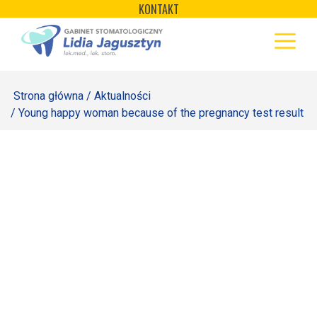
×
Skip
KONTAKT
to
STRONA GŁÓWNA
content
OFERTA
Strona główna
/
Aktualności
REJESTRACJA
/ Young happy woman because of the pregnancy test result
GALERIA
LABORATORIUM