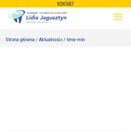
×
Skip
KONTAKT
to
STRONA GŁÓWNA
content
OFERTA
Strona główna
/
Aktualności
/ time-min
REJESTRACJA
GALERIA
LABORATORIUM