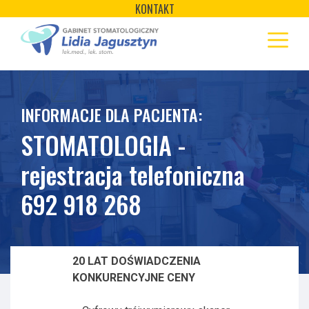
×
Skip
KONTAKT
to
STRONA GŁÓWNA
content
OFERTA
REJESTRACJA
INFORMACJE DLA PACJENTA:
GALERIA
STOMATOLOGIA -
LABORATORIUM
rejestracja telefoniczna
692 918 268
20 LAT DOŚWIADCZENIA
KONKURENCYJNE CENY