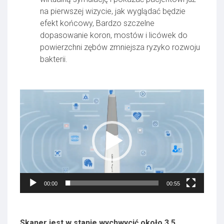
na pierwszej wizycie, jak wyglądać będzie
efekt końcowy, Bardzo szczelne
dopasowanie koron, mostów i licówek do
powierzchni zębów zmniejsza ryzyko rozwoju
bakterii.
Odtwarzacz
video
00:00
00:55
Skaner jest w stanie wychwycić około 3,5