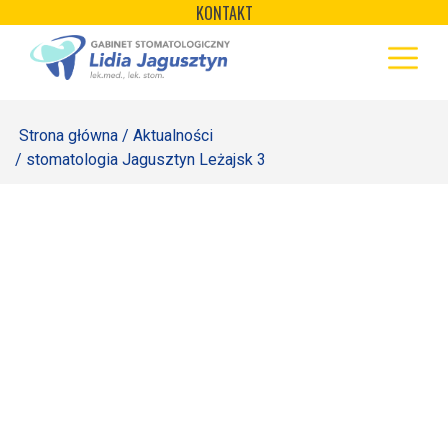
×
Skip
KONTAKT
to
STRONA GŁÓWNA
content
OFERTA
Strona główna
/
Aktualności
REJESTRACJA
/ stomatologia Jagusztyn Leżajsk 3
GALERIA
LABORATORIUM