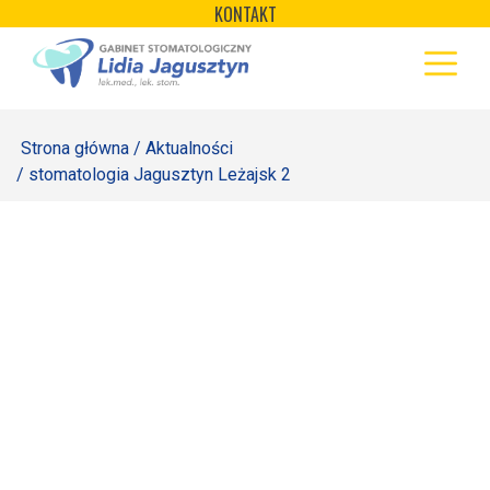
×
Skip
KONTAKT
to
STRONA GŁÓWNA
content
OFERTA
Strona główna
/
Aktualności
REJESTRACJA
/ stomatologia Jagusztyn Leżajsk 2
GALERIA
LABORATORIUM