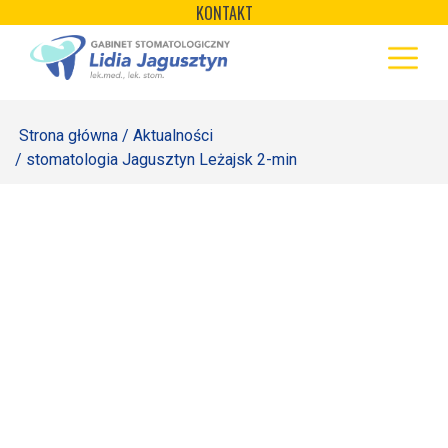
×
Skip
KONTAKT
to
STRONA GŁÓWNA
content
OFERTA
Strona główna
/
Aktualności
REJESTRACJA
/ stomatologia Jagusztyn Leżajsk 2-min
GALERIA
LABORATORIUM