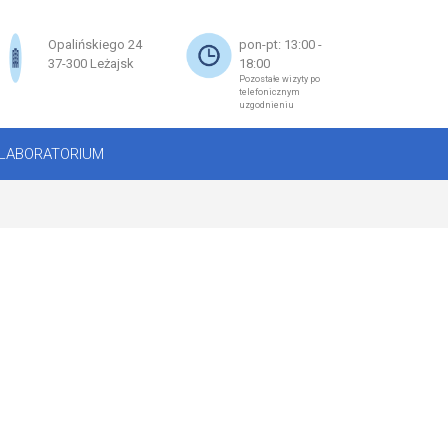
×
Opalińskiego 24
pon-pt: 13:00 -
37-300 Leżajsk
18:00
Pozostałe wizyty po
telefonicznym
uzgodnieniu
LABORATORIUM