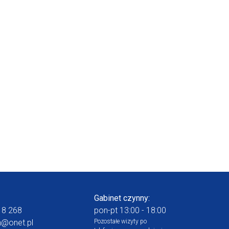
Gabinet czynny:
18 268
pon-pt 13:00 - 18:00
n@onet.pl
Pozostałe wizyty po