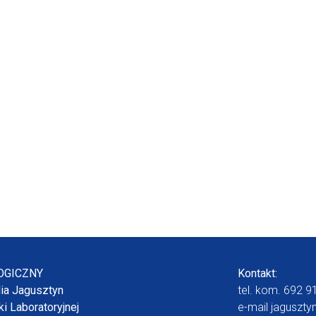
OGICZNY
Kontakt:
dia Jagusztyn
tel. kom.
692 9
i Laboratoryjnej
e-mail
jaguszty