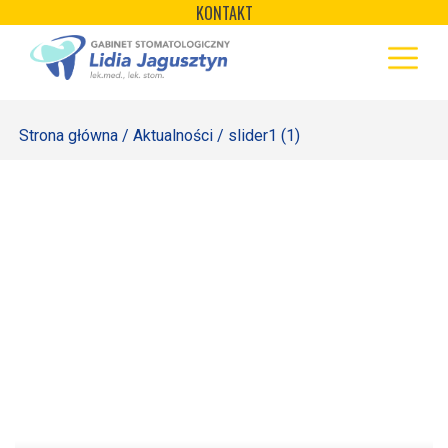
×
Skip
KONTAKT
to
STRONA GŁÓWNA
content
OFERTA
Strona główna
/
Aktualności
/ slider1 (1)
REJESTRACJA
GALERIA
LABORATORIUM