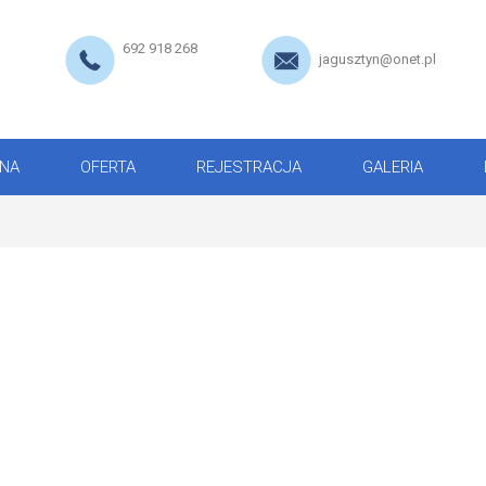
692 918 268
jagusztyn@onet.pl
NA
OFERTA
REJESTRACJA
GALERIA