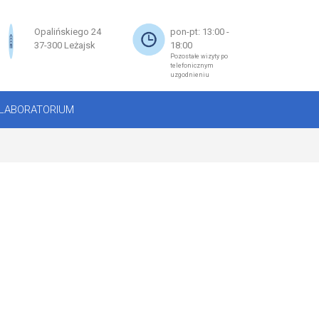
×
Opalińskiego 24
pon-pt: 13:00 -
37-300 Leżajsk
18:00
Pozostałe wizyty po
telefonicznym
uzgodnieniu
LABORATORIUM