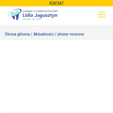
×
Skip
KONTAKT
to
STRONA GŁÓWNA
content
OFERTA
Strona główna
/
Aktualności
/ phone-receiver
REJESTRACJA
GALERIA
LABORATORIUM