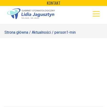
×
Skip
KONTAKT
to
STRONA GŁÓWNA
content
OFERTA
Strona główna
/
Aktualności
/ person1-min
REJESTRACJA
GALERIA
LABORATORIUM