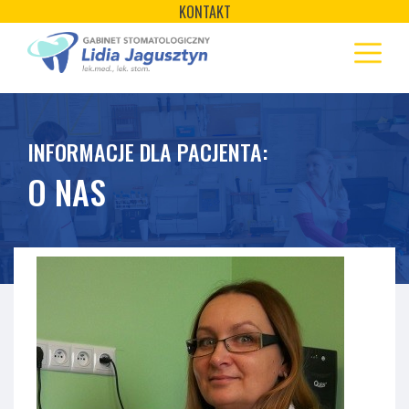
×
Skip
KONTAKT
to
STRONA GŁÓWNA
content
OFERTA
REJESTRACJA
INFORMACJE DLA PACJENTA:
GALERIA
O NAS
LABORATORIUM