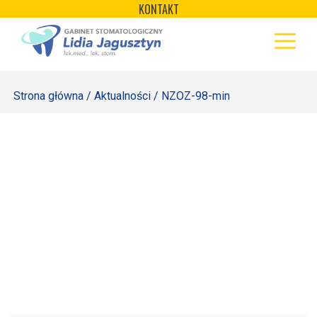
×
Skip
KONTAKT
to
STRONA GŁÓWNA
content
OFERTA
Strona główna
/
Aktualności
/ NZOZ-98-min
REJESTRACJA
GALERIA
LABORATORIUM