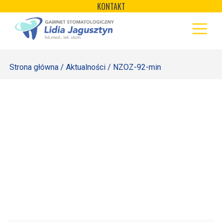
×
Skip
KONTAKT
to
STRONA GŁÓWNA
content
OFERTA
Strona główna
/
Aktualności
/ NZOZ-92-min
REJESTRACJA
GALERIA
LABORATORIUM