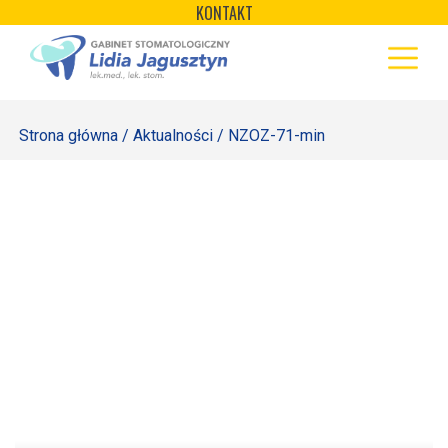
×
Skip
KONTAKT
to
STRONA GŁÓWNA
content
OFERTA
Strona główna
/
Aktualności
/ NZOZ-71-min
REJESTRACJA
GALERIA
LABORATORIUM