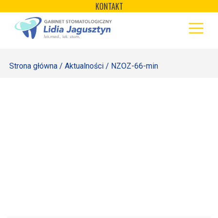
×
Skip
KONTAKT
to
STRONA GŁÓWNA
content
OFERTA
Strona główna
/
Aktualności
/ NZOZ-66-min
REJESTRACJA
GALERIA
LABORATORIUM