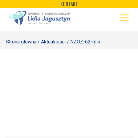
×
Skip
KONTAKT
to
STRONA GŁÓWNA
content
OFERTA
Strona główna
/
Aktualności
/ NZOZ-62-min
REJESTRACJA
GALERIA
LABORATORIUM