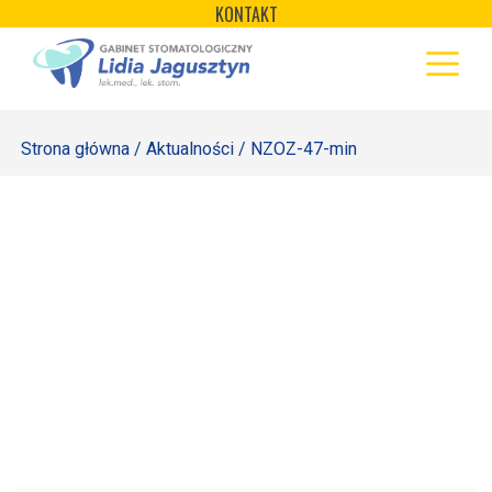
×
Skip
KONTAKT
to
STRONA GŁÓWNA
content
OFERTA
Strona główna
/
Aktualności
/ NZOZ-47-min
REJESTRACJA
GALERIA
LABORATORIUM