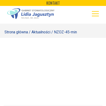
×
Skip
KONTAKT
to
STRONA GŁÓWNA
content
OFERTA
Strona główna
/
Aktualności
/ NZOZ-45-min
REJESTRACJA
GALERIA
LABORATORIUM