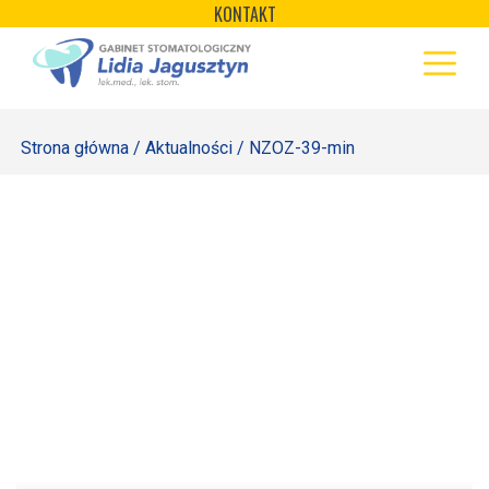
×
Skip
KONTAKT
to
STRONA GŁÓWNA
content
OFERTA
Strona główna
/
Aktualności
/ NZOZ-39-min
REJESTRACJA
GALERIA
LABORATORIUM