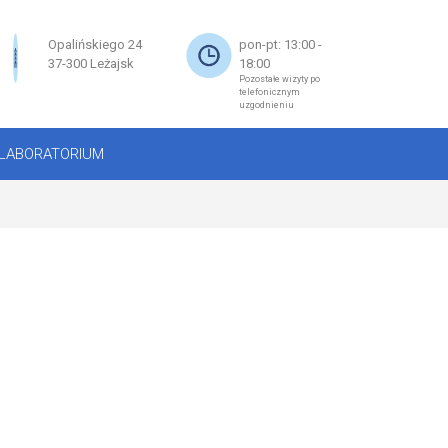
×
Opalińskiego 24
pon-pt: 13:00 -
37-300 Leżajsk
18:00
Pozostałe wizyty po
telefonicznym
uzgodnieniu
LABORATORIUM