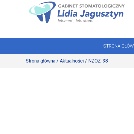
Skip
to
STRONA GŁÓWNA
content
OFERTA
STRONA GŁÓW
REJESTRACJA
Strona główna
/
Aktualności
/ NZOZ-38
GALERIA
LABORATORIUM