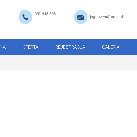
692 918 268
jagusztyn@onet.pl
NA
OFERTA
REJESTRACJA
GALERIA