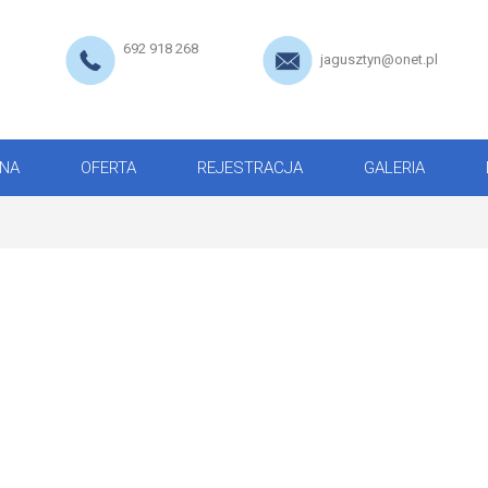
692 918 268
jagusztyn@onet.pl
NA
OFERTA
REJESTRACJA
GALERIA