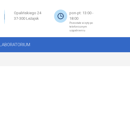
×
Opalińskiego 24
pon-pt: 13:00 -
37-300 Leżajsk
18:00
Pozostałe wizyty po
telefonicznym
uzgodnieniu
LABORATORIUM