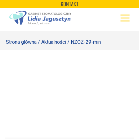
×
Skip
KONTAKT
to
STRONA GŁÓWNA
content
OFERTA
Strona główna
/
Aktualności
/ NZOZ-29-min
REJESTRACJA
GALERIA
LABORATORIUM