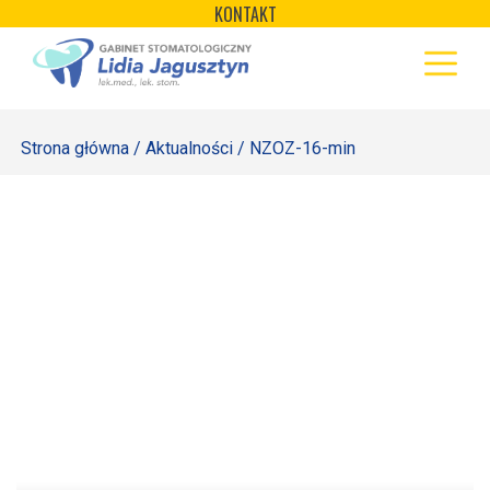
×
Skip
KONTAKT
to
STRONA GŁÓWNA
content
OFERTA
Strona główna
/
Aktualności
/ NZOZ-16-min
REJESTRACJA
GALERIA
LABORATORIUM