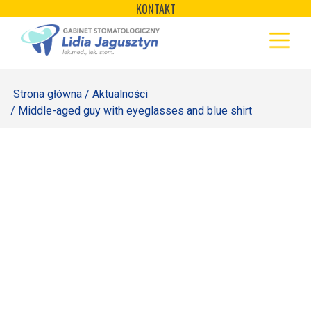
×
Skip
KONTAKT
to
STRONA GŁÓWNA
content
OFERTA
Strona główna
/
Aktualności
REJESTRACJA
/ Middle-aged guy with eyeglasses and blue shirt
GALERIA
LABORATORIUM