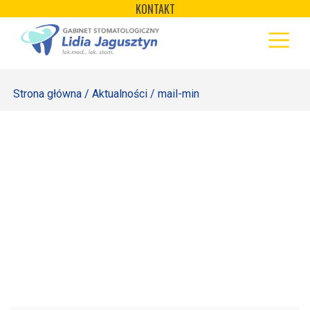
×
Skip
KONTAKT
to
STRONA GŁÓWNA
content
OFERTA
Strona główna
/
Aktualności
/ mail-min
REJESTRACJA
GALERIA
LABORATORIUM