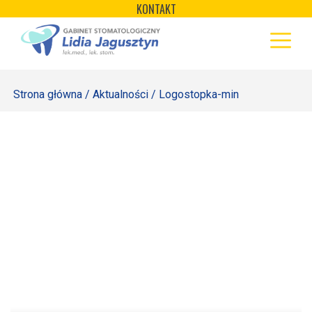
×
Skip
KONTAKT
to
STRONA GŁÓWNA
content
OFERTA
Strona główna
/
Aktualności
/ Logostopka-min
REJESTRACJA
GALERIA
LABORATORIUM