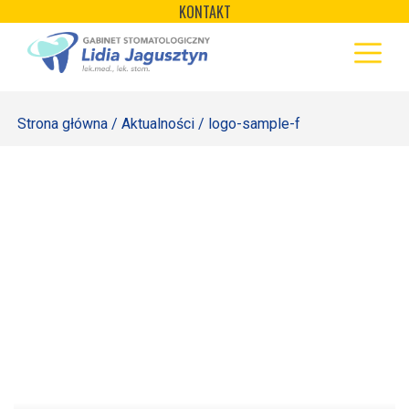
×
Skip
KONTAKT
to
STRONA GŁÓWNA
content
OFERTA
Strona główna
/
Aktualności
/ logo-sample-f
REJESTRACJA
GALERIA
LABORATORIUM