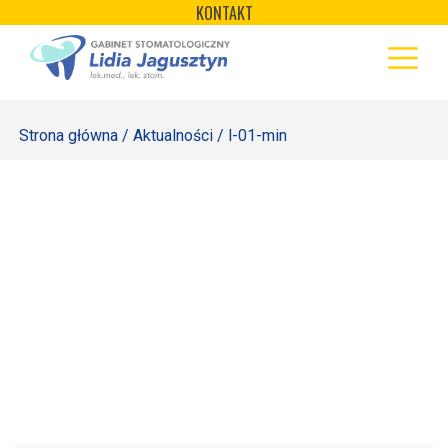
×
Skip
KONTAKT
to
STRONA GŁÓWNA
content
OFERTA
Strona główna
/
Aktualności
/ l-01-min
REJESTRACJA
GALERIA
LABORATORIUM