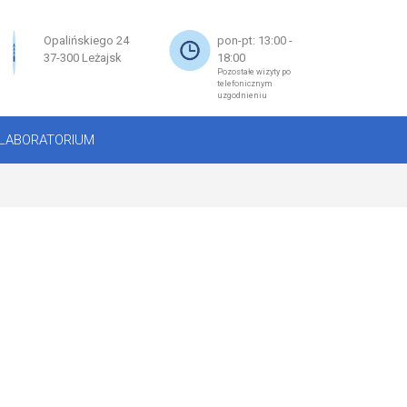
×
Opalińskiego 24
pon-pt: 13:00 -
37-300 Leżajsk
18:00
Pozostałe wizyty po
telefonicznym
uzgodnieniu
LABORATORIUM