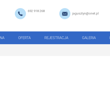
692 918 268
jagusztyn@onet.pl
NA
OFERTA
REJESTRACJA
GALERIA