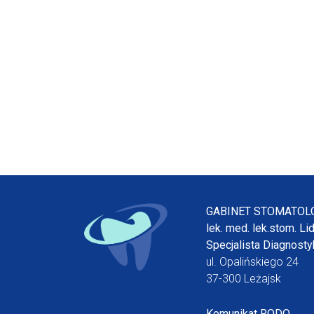
GABINET STOMATOL
lek. med. lek.stom. Li
Specjalista Diagnostyk
ul. Opalińskiego 24
37-300 Leżajsk
Komunikat RODO