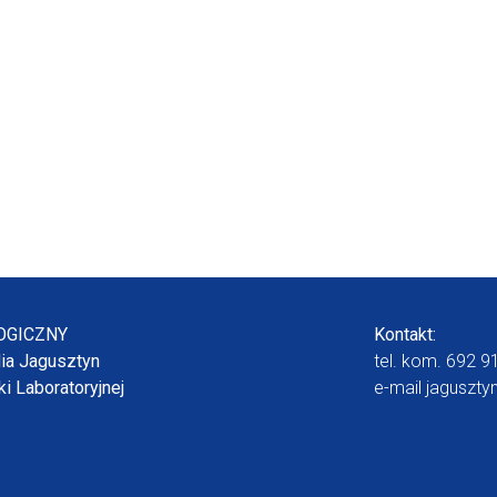
OGICZNY
Kontakt:
dia Jagusztyn
tel. kom.
692 9
i Laboratoryjnej
e-mail
jaguszty