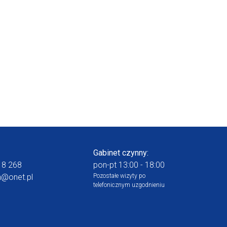
Gabinet czynny:
18 268
pon-pt 13:00 - 18:00
n@onet.pl
Pozostałe wizyty po
telefonicznym uzgodnieniu