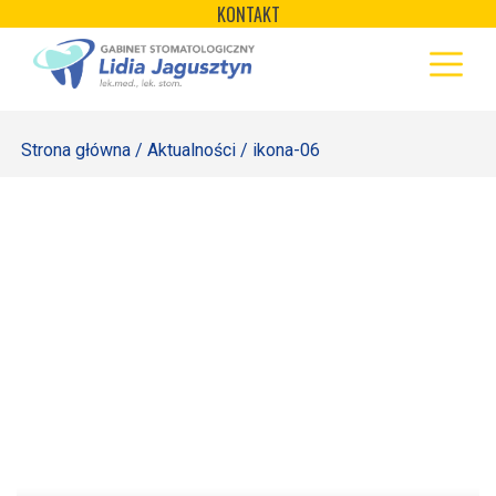
×
Skip
KONTAKT
to
STRONA GŁÓWNA
content
OFERTA
Strona główna
/
Aktualności
/ ikona-06
REJESTRACJA
GALERIA
LABORATORIUM