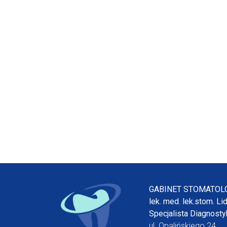
GABINET STOMATOL
lek. med. lek.stom. Li
Specjalista Diagnostyk
ul. Opalińskiego 24