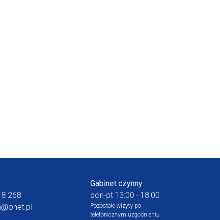
Gabinet czynny:
18 268
pon-pt 13:00 - 18:00
n@onet.pl
Pozostałe wizyty po
telefonicznym uzgodnieniu