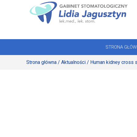
Skip
to
STRONA GŁÓWNA
content
OFERTA
STRONA GŁÓW
REJESTRACJA
Strona główna
/
Aktualności
/ Human kidney cross 
GALERIA
LABORATORIUM