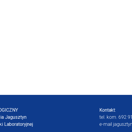
OGICZNY
Kontakt:
dia Jagusztyn
tel. kom.
692 9
i Laboratoryjnej
e-mail
jaguszty