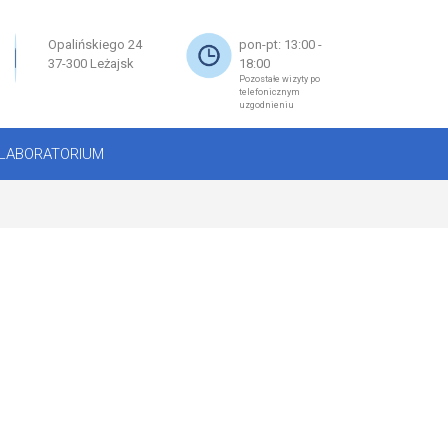
×
Opalińskiego 24
pon-pt: 13:00 -
37-300 Leżajsk
18:00
Pozostałe wizyty po
telefonicznym
uzgodnieniu
LABORATORIUM