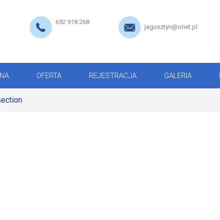
692 918 268
jagusztyn@onet.pl
NA
OFERTA
REJESTRACJA
GALERIA
section