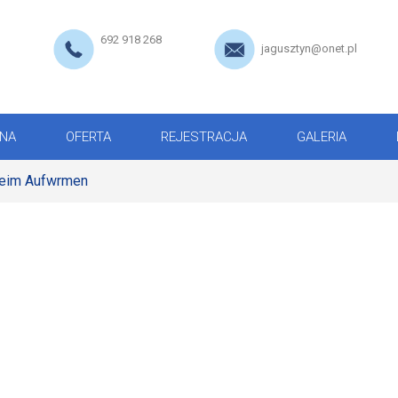
692 918 268
jagusztyn@onet.pl
NA
OFERTA
REJESTRACJA
GALERIA
 beim Aufwrmen