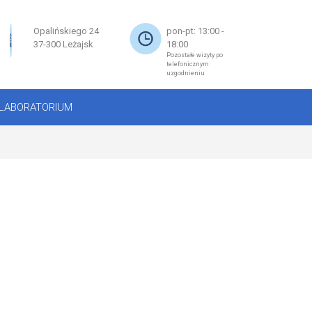
×
Opalińskiego 24
pon-pt: 13:00 -
37-300 Leżajsk
18:00
Pozostałe wizyty po
telefonicznym
uzgodnieniu
LABORATORIUM