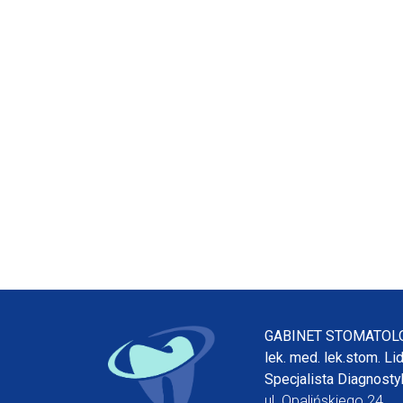
GABINET STOMATOL
lek. med. lek.stom. Li
Specjalista Diagnostyk
ul. Opalińskiego 24