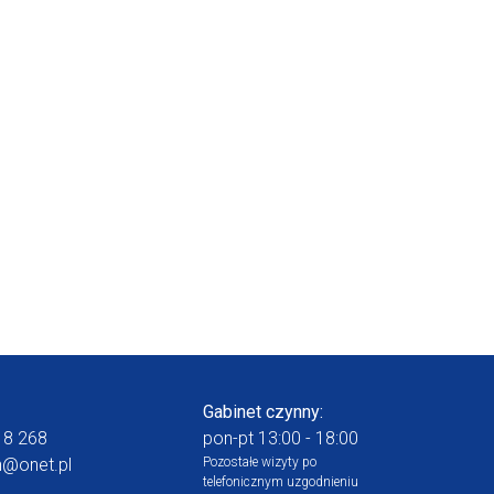
Gabinet czynny:
18 268
pon-pt 13:00 - 18:00
n@onet.pl
Pozostałe wizyty po
telefonicznym uzgodnieniu