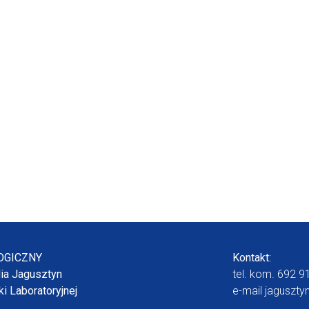
OGICZNY
Kontakt:
dia Jagusztyn
tel. kom.
692 9
i Laboratoryjnej
e-mail
jaguszty