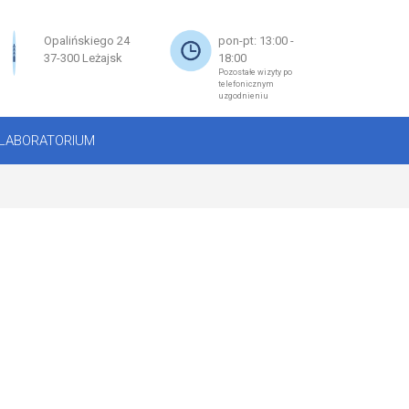
×
Opalińskiego 24
pon-pt: 13:00 -
37-300 Leżajsk
18:00
Pozostałe wizyty po
telefonicznym
uzgodnieniu
LABORATORIUM