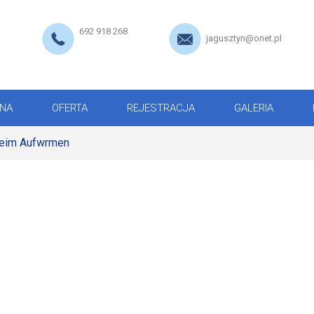
692 918 268
jagusztyn@onet.pl
NA
OFERTA
REJESTRACJA
GALERIA
 beim Aufwrmen