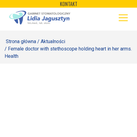
×
Skip
KONTAKT
to
STRONA GŁÓWNA
content
OFERTA
Strona główna
/
Aktualności
REJESTRACJA
/ Female doctor with stethoscope holding heart in her arms.
Health
GALERIA
LABORATORIUM