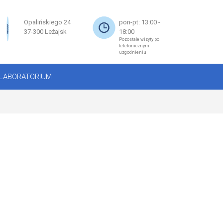
×
Opalińskiego 24
pon-pt: 13:00 -
37-300 Leżajsk
18:00
Pozostałe wizyty po
telefonicznym
uzgodnieniu
LABORATORIUM