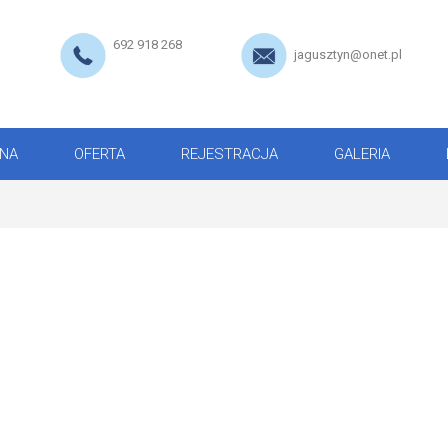
692 918 268
jagusztyn@onet.pl
NA
OFERTA
REJESTRACJA
GALERIA