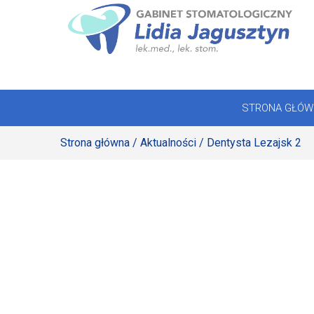
Skip
to
STRONA GŁÓWNA
content
OFERTA
STRONA GŁÓW
REJESTRACJA
Strona główna
/
Aktualności
/ Dentysta Lezajsk 2
GALERIA
LABORATORIUM