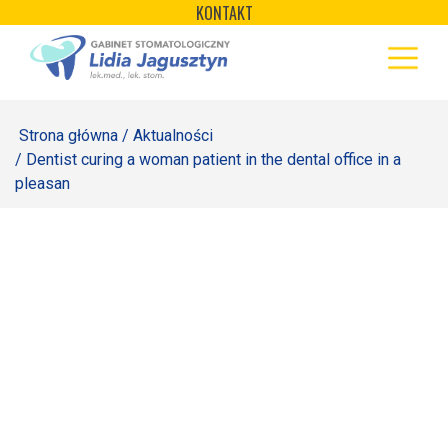
×
Skip
KONTAKT
to
STRONA GŁÓWNA
content
OFERTA
Strona główna
/
Aktualności
REJESTRACJA
/ Dentist curing a woman patient in the dental office in a
pleasan
GALERIA
LABORATORIUM