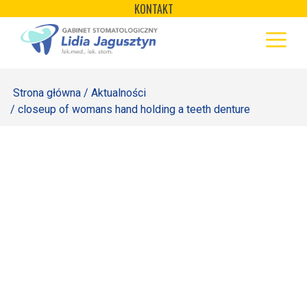
×
Skip
KONTAKT
to
STRONA GŁÓWNA
content
OFERTA
Strona główna
/
Aktualności
REJESTRACJA
/ closeup of womans hand holding a teeth denture
GALERIA
LABORATORIUM