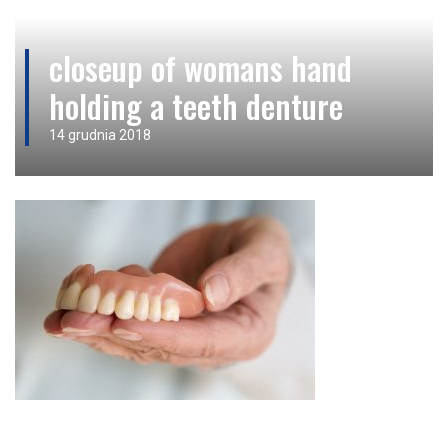
closeup of womans hand
holding a teeth denture
14 grudnia 2018