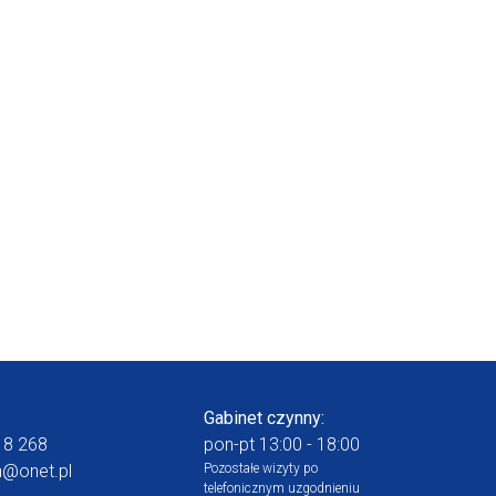
Gabinet czynny:
18 268
pon-pt 13:00 - 18:00
n@onet.pl
Pozostałe wizyty po
telefonicznym uzgodnieniu