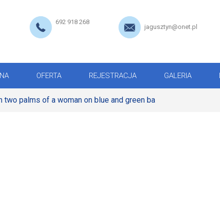
692 918 268
jagusztyn@onet.pl
NA
OFERTA
REJESTRACJA
GALERIA
n two palms of a woman on blue and green ba