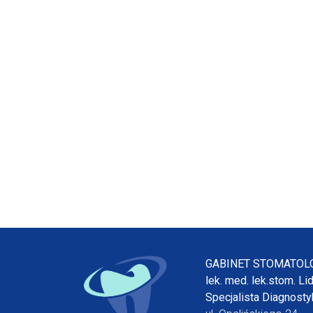
GABINET STOMATOL
lek. med. lek.stom. Li
Specjalista Diagnostyk