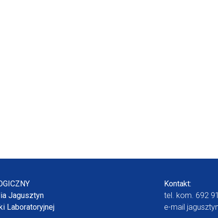
OGICZNY
Kontakt:
dia Jagusztyn
tel. kom.
692 9
i Laboratoryjnej
e-mail
jaguszty