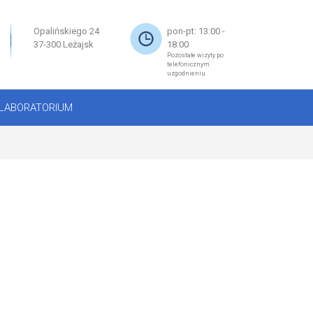
×
Opalińskiego 24
pon-pt: 13:00 -
37-300 Leżajsk
18:00
Pozostałe wizyty po
telefonicznym
uzgodnieniu
LABORATORIUM