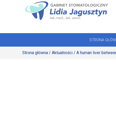
Skip
to
STRONA GŁÓWNA
content
OFERTA
STRONA GŁÓW
REJESTRACJA
Strona główna
/
Aktualności
/ A human liver betwee
GALERIA
LABORATORIUM