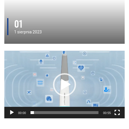
01
1 sierpnia 2023
Odtwarzacz
video
00:00
00:55