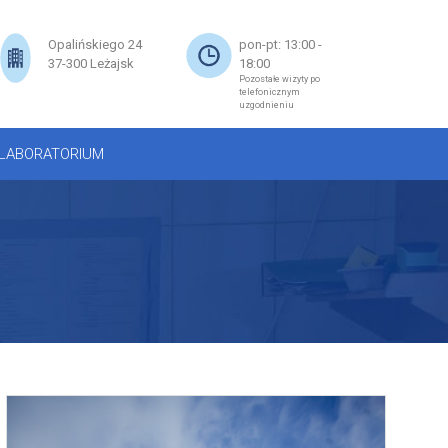
×
Opalińskiego 24
pon-pt: 13:00 -
37-300 Leżajsk
18:00
Pozostałe wizyty po
telefonicznym
uzgodnieniu
LABORATORIUM