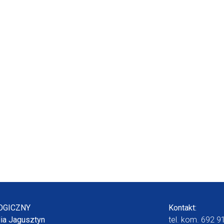
OGICZNY
Kontakt:
dia Jagusztyn
tel. kom.
692 9