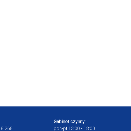
Gabinet czynny:
18 268
pon-pt 13:00 - 18:00