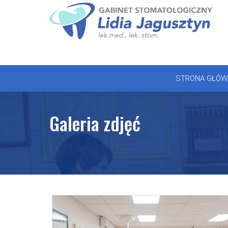
Skip
to
STRONA GŁÓWNA
content
OFERTA
STRONA GŁÓW
REJESTRACJA
GALERIA
Galeria zdjęć
LABORATORIUM