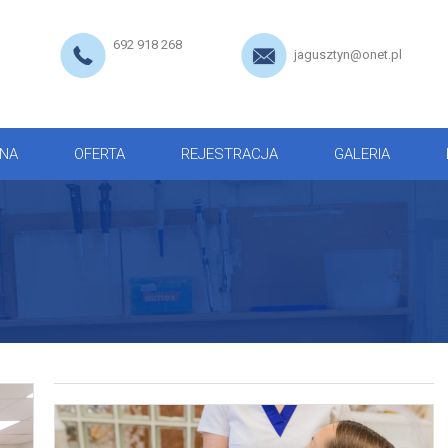
692 918 268
jagusztyn@onet.pl
NA
OFERTA
REJESTRACJA
GALERIA